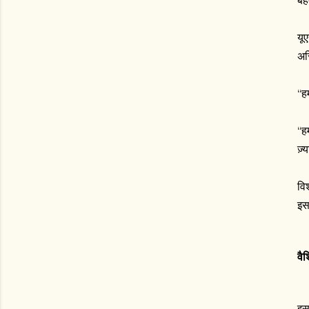
यू
अस्
“हम
“ह
ज़
वि
इस 
वै
इस