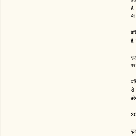
है
भी 
वैश
है
यूए
पर
यद
से 
फ़्
202
यू