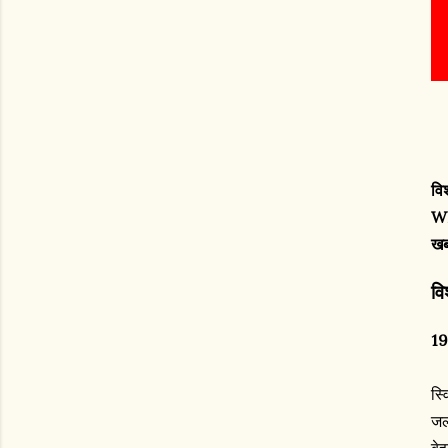
वि
WH
खब
वि
19
स्
जल
बे