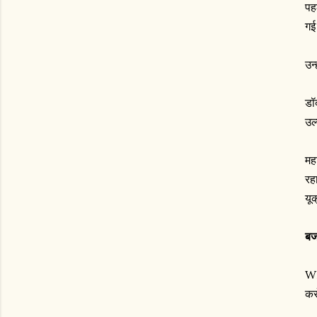
पह
गई 
उन
डॉ
उल
मह
रह
यू
बज
WH
कर