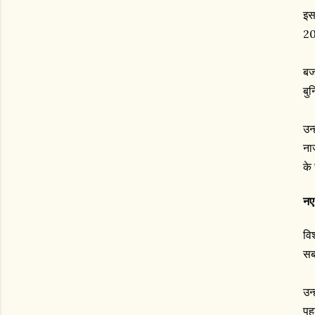
इस
20
बज
बुन
उन
ना
के 
नए
वि
सबक
उन
पह