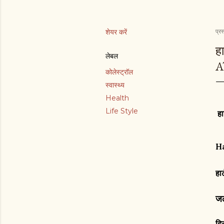
शेयर करें
प्रस
ह
लेबल
A
कोलेस्ट्रॉल
स्वास्थ्य
Health
Life Style
हा
Ha
हा
जल
दि