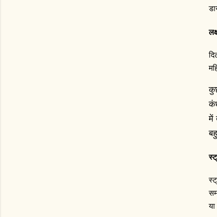
डा
लक्
दि
महि
कु
कं
मे
बह
स्
स्
सम
या