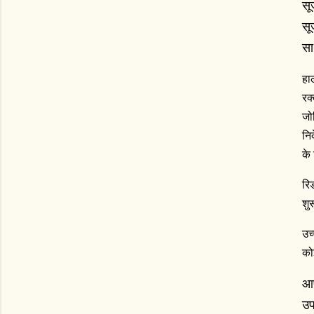
सू
सू
सा
हा
रक
जो
नि
के
रि
शु
उच
को
आप
उप