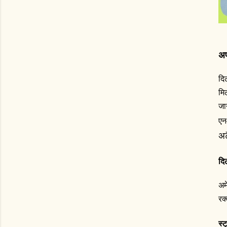
अप
दि
मि
जा
एन
अट
दि
अम
रक
स्ट