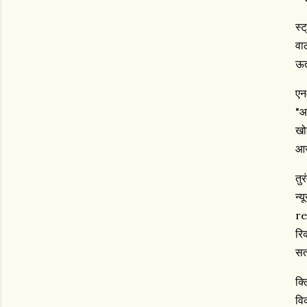
स्
वा
ऊत
एन
"आ
खो
आस
तु
न्
re
रि
सत
क्
वि