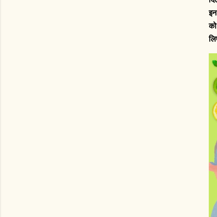
इन
को
लि