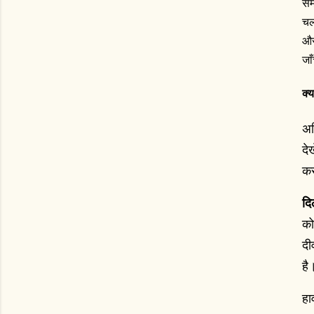
सम
चल
और
जाँ
क्य
अध
दे
कर
दि
को
दी
है
हा