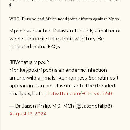
है.
WHO: Europe and Africa need joint efforts against Mpox
Mpox has reached Pakistan. It is only a matter of
weeks before it strikes India with fury. Be
prepared. Some FAQs:
👉🏻What is Mpox?
Monkeypox(Mpox) is an endemic infection
among wild animals like monkeys. Sometimes it
appears in humans. It is similar to the dreaded
smallpox, but…
pic.twitter.com/FGHJvxUn5B
— Dr Jaison Philip. M.S., MCh (@Jasonphilip8)
August 19, 2024