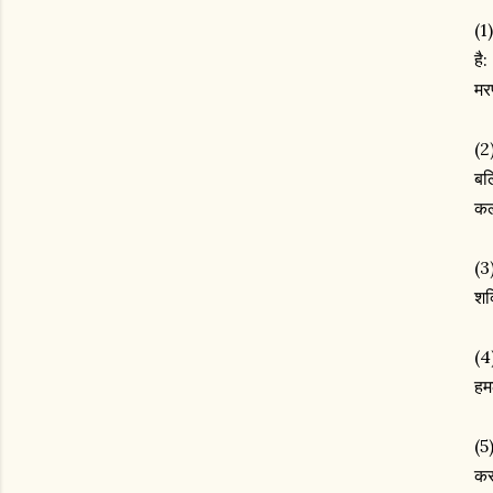
(1
है
मर
(2
बलि
कल्
(3
शक
(4
हम
(5
कर