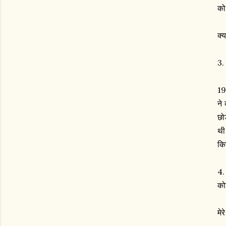
को
क्
3.
19
ने
छो
थी
कि
4. 
को
मेर