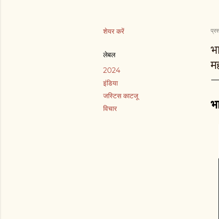
शेयर करें
प्रस
भा
लेबल
मह
2024
इंडिया
जस्टिस काटजू
भ
विचार