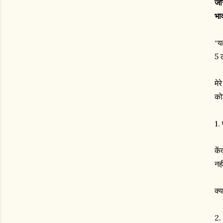
जस
भा
“य
5 
मे
को
1.
कें
नह
क्
2.