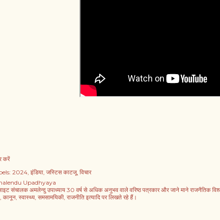
 करें
els:
2024
इंडिया
जस्टिस काटजू
विचार
alendu Upadhyaya
साइट संचालक अमलेन्दु उपाध्याय 30 वर्ष से अधिक अनुभव वाले वरिष्ठ पत्रकार और जाने माने राजनैतिक विश्लेषक
, कानून, स्वास्थ्य, समसामयिकी, राजनीति इत्यादि पर लिखते रहे हैं।