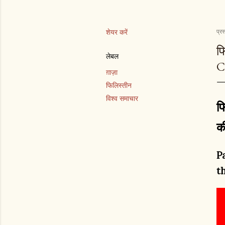
शेयर करें
प्रस
फ
लेबल
C
ग़ाज़ा
फिलिस्तीन
विश्व समाचार
फ
क
P
t