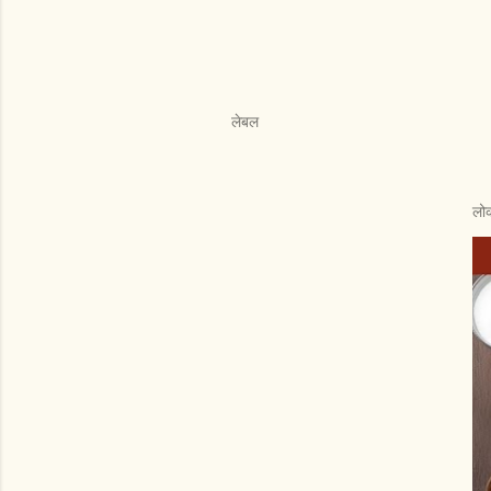
लेबल
लोक