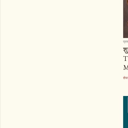
प्रस
श
T
शेयर