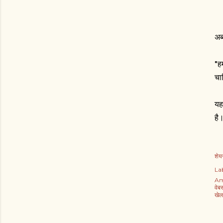
अब्
"ह
चा
यह
है
शेयर
Lab
Am
वेब
खेल