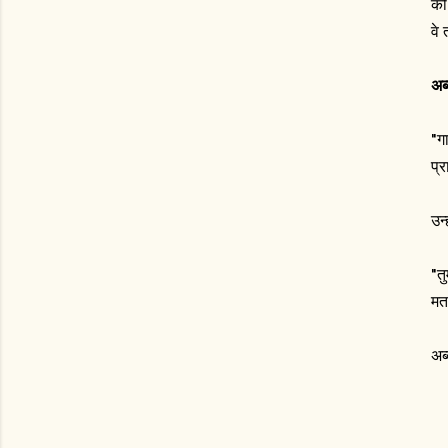
को
वे
अब
"ग
प्
उन्
"त
मत
अब