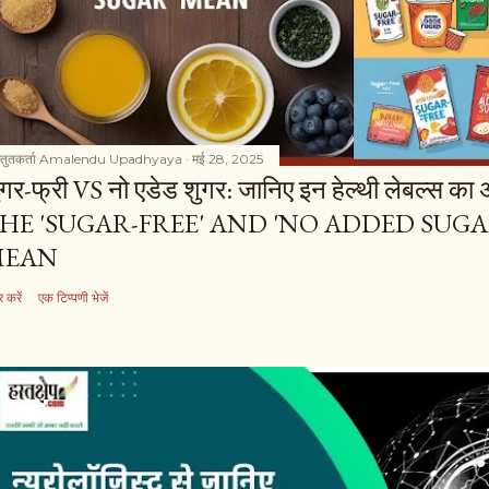
्तुतकर्ता
Amalendu Upadhyaya
मई 28, 2025
ुगर-फ्री VS नो एडेड शुगर: जानिए इन हेल्थी लेबल्स
HE 'SUGAR-FREE' AND 'NO ADDED SUGA
MEAN
 करें
एक टिप्पणी भेजें