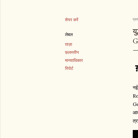
शेयर करें
प्रस
यु
लेबल
G
ग़ाज़ा
फ़लस्तीन
मानवाधिकार
रिपोर्ट
नई
R
G
आव
त्