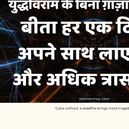
Gaza without a ceasefire brings more trage