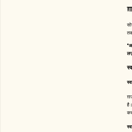
ग
सो
त
"
अ
लज
स्
स्
ग़
है
कर
स्व