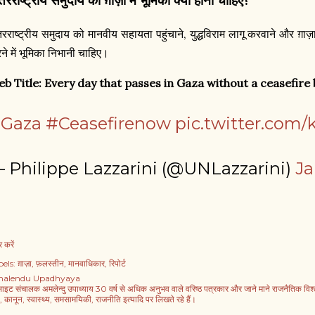
तरराष्ट्रीय समुदाय की ग़ाज़ा में भूमिका क्या होनी चाहिए
,
तरराष्ट्रीय समुदाय को मानवीय सहायता पहुंचाने
युद्धविराम लागू करवाने और ग़ाज़ा
ने में भूमिका निभानी चाहिए।
b Title:
Every day that passes in Gaza without a ceasefire
Gaza
#Ceasefirenow
pic.twitter.com
 Philippe Lazzarini (@UNLazzarini)
Ja
 करें
els:
ग़ाज़ा
फ़लस्तीन
मानवाधिकार
रिपोर्ट
alendu Upadhyaya
साइट संचालक अमलेन्दु उपाध्याय 30 वर्ष से अधिक अनुभव वाले वरिष्ठ पत्रकार और जाने माने राजनैतिक विश्लेषक
, कानून, स्वास्थ्य, समसामयिकी, राजनीति इत्यादि पर लिखते रहे हैं।