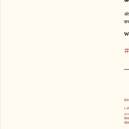
अं
अं
कर
We
#
—
शेयर
Lab
Am
वेब
खेल