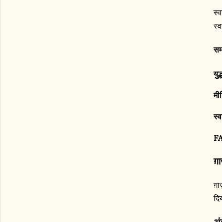
स्
स्
सम
यु
मी
स्व
F
ग़
ग़
दि