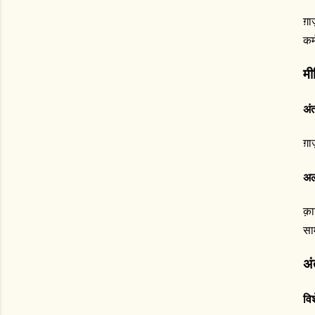
ग़
कर
मी
अं
ग़
अल
क़
सा
अं
विश